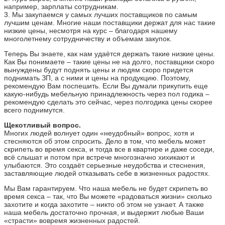
например, зарплаты сотрудникам.
3. Мы закупаемся у самых лучших поставщиков по самым
лучшим ценам. Многие наши поставщики держат для нас такие
низкие цены, несмотря на курс – благодаря нашему
многолетнему сотрудничеству и объемам закупок.
Теперь Вы знаете, как нам удаётся держать такие низкие цены.
Как Вы понимаете – такие цены не на долго, поставщики скоро
вынуждены будут поднять цены и людям скоро придется
поднимать ЗП, а с ними и цены на продукцию. Поэтому,
рекомендую Вам поспешить. Если Вы думали прикупить еще
какую-нибудь мебельную принадлежность через пол годика –
рекомендую сделать это сейчас, через полгодика цены скорее
всего поднимутся.
Щекотливый вопрос.
Многих людей волнует один «неудобный» вопрос, хотя и
стесняются об этом спросить. Дело в том, что мебель может
скрипеть во время секса, и тогда все в квартире и даже соседи,
всё слышат и потом при встрече многозначно хихикают и
улыбаются. Это создаёт серьезные неудобства и стеснения,
заставляющие людей отказывать себе в жизненных радостях.
Мы Вам гарантируем. Что наша мебель не будет скрипеть во
время секса – так, что Вы можете «радоваться жизни» сколько
захотите и когда захотите – никто об этом не узнает. А также
наша мебель достаточно прочная, и выдержит любые Ваши
«страсти» вовремя жизненных радостей.