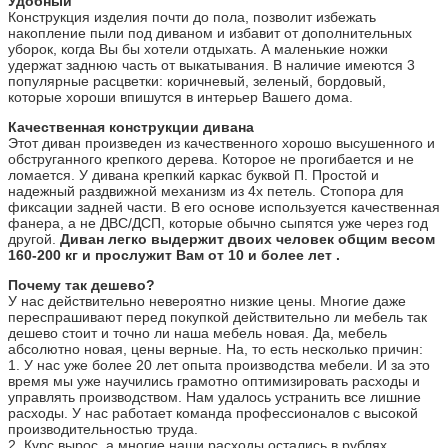
Удобный
Конструкция изделия почти до пола, позволит избежать
накопление пыли под диваном и избавит от дополнительных
уборок, когда Вы бы хотели отдыхать. А маленькие ножки
удержат заднюю часть от выкатывания. В наличие имеются 3
популярные расцветки: коричневый, зеленый, бордовый,
которые хороши впишутся в интерьер Вашего дома.
Качественная конструкции дивана
Этот диван произведен из качественного хорошо высушенного и
обструганного крепкого дерева. Которое не прогибается и не
ломается. У дивана крепкий каркас буквой П. Простой и
надежный раздвижной механизм из 4х петель. Стопора для
фиксации задней части. В его основе используется качественная
фанера, а не ДВС/ДСП, которые обычно сыпятся уже через год
другой.
Диван легко выдержит двоих человек общим весом
160-200 кг и прослужит Вам от 10 и более лет .
Почему так дешево?
У нас действительно невероятно низкие цены. Многие даже
переспрашивают перед покупкой действительно ли мебель так
дешево стоит и точно ли наша мебель новая. Да, мебель
абсолютно новая, цены верные. На, то есть несколько причин:
1. У нас уже более 20 лет опыта производства мебели. И за это
время мы уже научились грамотно оптимизировать расходы и
управлять производством. Нам удалось устранить все лишние
расходы. У нас работает команда профессионалов с высокой
производительностью труда.
2. Курс вырос, а многие наши расходы остались в рублях,