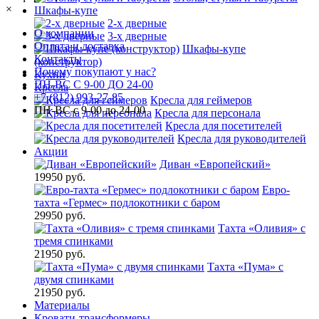
×
Шкафы-купе
2-х дверные
О компании
3-х дверные
Оплата и доставка
Шкафы-купе
Контакты
(конструктор)
Почему покупают у нас?
Кухни
ПН-ВС С 9-00 ДО 24-00
Кресла
+7 (812) 993-27-85
Кресла для геймеров
ПН-ВС с 9-00 до 24-00
Кресла для персонала
Кресла для посетителей
Кресла для руководителей
Акции
Диван «Европейский»
19950 руб.
Евро-
тахта «Гермес» подлокотники с баром
29950 руб.
Тахта «Оливия» с
тремя спинками
21950 руб.
Тахта «Пума» с
двумя спинками
21950 руб.
Материалы
Кровати-трансформеры