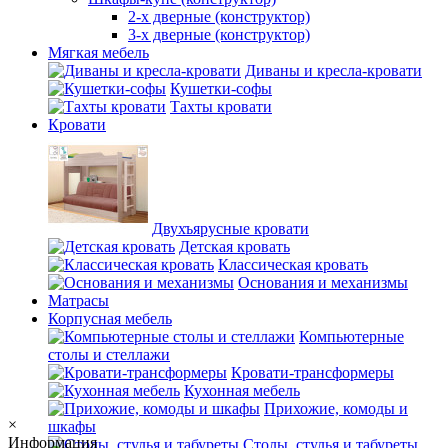
2-х дверные (конструктор)
3-х дверные (конструктор)
Мягкая мебель
Диваны и кресла-кровати
Кушетки-софы
Тахты кровати
Кровати
Двухъярусные кровати
Детская кровать
Классическая кровать
Основания и механизмы
Матрасы
Корпусная мебель
Компьютерные
столы и стеллажи
Кровати-трансформеры
Кухонная мебель
Прихожие, комоды и
×
шкафы
Информация
Столы, стулья и табуреты