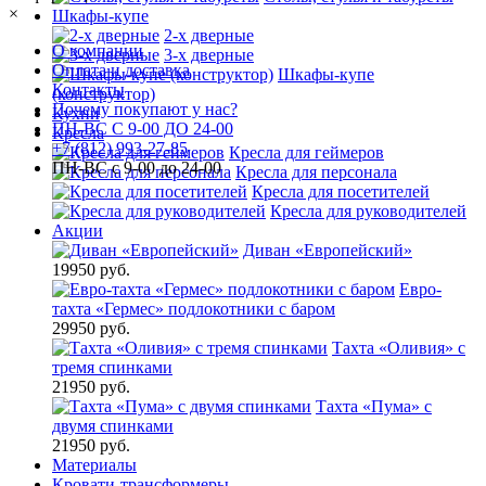
×
Шкафы-купе
2-х дверные
О компании
3-х дверные
Оплата и доставка
Шкафы-купе
Контакты
(конструктор)
Почему покупают у нас?
Кухни
ПН-ВС С 9-00 ДО 24-00
Кресла
+7 (812) 993-27-85
Кресла для геймеров
ПН-ВС с 9-00 до 24-00
Кресла для персонала
Кресла для посетителей
Кресла для руководителей
Акции
Диван «Европейский»
19950 руб.
Евро-
тахта «Гермес» подлокотники с баром
29950 руб.
Тахта «Оливия» с
тремя спинками
21950 руб.
Тахта «Пума» с
двумя спинками
21950 руб.
Материалы
Кровати-трансформеры